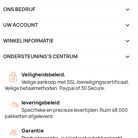
ONS BEDRIJF

UW ACCOUNT

WINKEL INFORMATIE
keyboard_arrow_down
ONDERSTEUNING'S CENTRUM

Veiligheidsbeleid.
Veilige aankoop met SSL-beveiligingscertificaat.
Veilige betaalmethoden: Paypal of 3D Secure.
leveringsbeleid
Specifieke en precieze levertijden. Ruim 48.000
pakketten afgeleverd.
Garantie