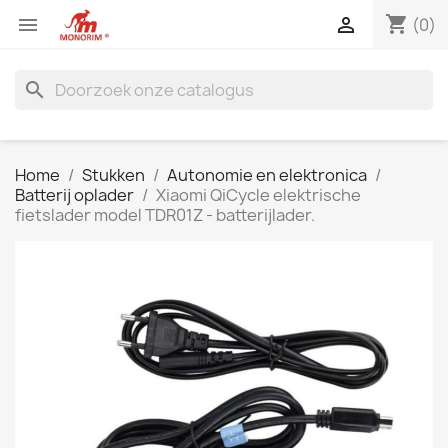
shopping_cart


(0)
search
Home
Stukken
Autonomie en elektronica
Batterij oplader
Xiaomi QiCycle elektrische
fietslader model TDR01Z - batterijlader.