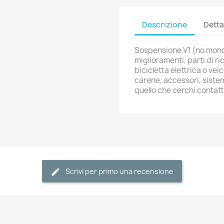
Descrizione
Detta
Sospensione V1 (no monori
miglioramenti, parti di ri
bicicletta elettrica o vei
carene, accessori, sistem
quello che cerchi conta
Scrivi per primo una recensione