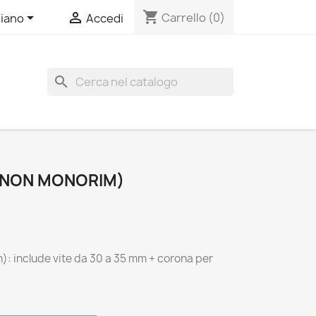
shopping_cart


Carrello
(0)
liano
Accedi
search
(NON MONORIM)
: include vite da 30 a 35 mm + corona per