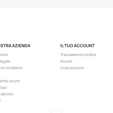
OSTRA AZIENDA
IL TUO ACCOUNT
zione
Tracciamento ordine
 legale
Accedi
i e condizioni
Crea account
ento sicuro
taci
del sito
i