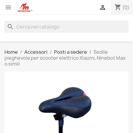
shopping_cart


(0)
search
Home
Accessori
Posti a sedere
Sedile
pieghevole per scooter elettrico Xiaomi, Ninebot Max
o simili