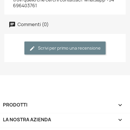
696403761
Commenti (0)
Scrivi per primo una recensione
PRODOTTI

LA NOSTRA AZIENDA
