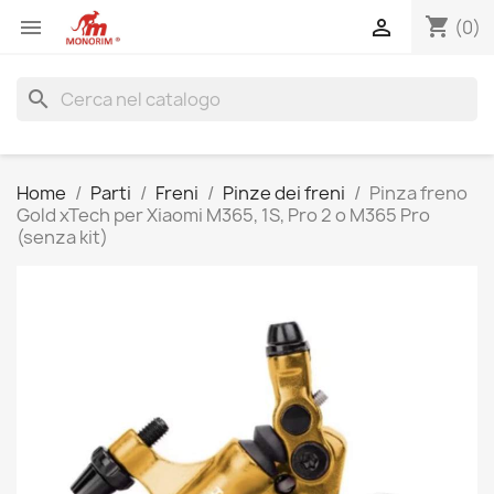
shopping_cart


(0)
search
Home
Parti
Freni
Pinze dei freni
Pinza freno
Gold xTech per Xiaomi M365, 1S, Pro 2 o M365 Pro
(senza kit)