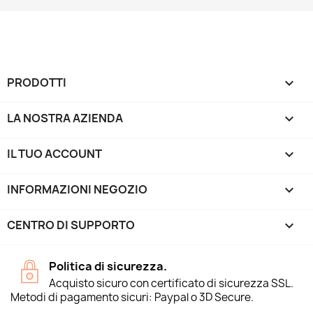
PRODOTTI

LA NOSTRA AZIENDA

IL TUO ACCOUNT

INFORMAZIONI NEGOZIO
keyboard_arrow_down
CENTRO DI SUPPORTO

Politica di sicurezza.
Acquisto sicuro con certificato di sicurezza SSL.
Metodi di pagamento sicuri: Paypal o 3D Secure.