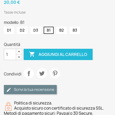
20,00 €
Tasse incluse
modello: B1
D1
D2
D3
B1
B2
B3
Quantità

AGGIUNGI AL CARRELLO
Condividi
Scrivi la tua recensione
Politica di sicurezza.
Acquisto sicuro con certificato di sicurezza SSL.
Metodi di pagamento sicuri: Paypal o 3D Secure.