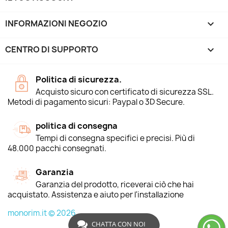
INFORMAZIONI NEGOZIO
keyboard_arrow_down
CENTRO DI SUPPORTO

Politica di sicurezza.
Acquisto sicuro con certificato di sicurezza SSL.
Metodi di pagamento sicuri: Paypal o 3D Secure.
politica di consegna
Tempi di consegna specifici e precisi. Più di
48.000 pacchi consegnati.
Garanzia
Garanzia del prodotto, riceverai ciò che hai
acquistato. Assistenza e aiuto per l'installazione
monorim.it © 2026
CHATTA CON NOI