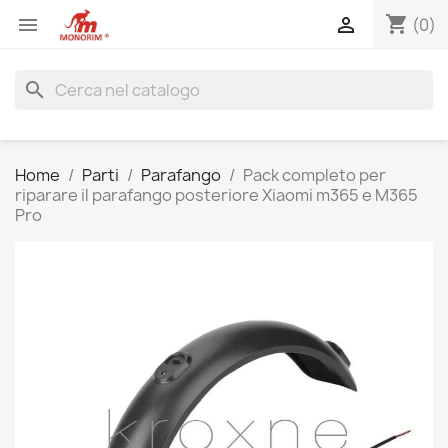
shopping_cart


(0)
search
Home
Parti
Parafango
Pack completo per
riparare il parafango posteriore Xiaomi m365 e M365
Pro