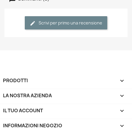
Scrivi per primo una recensione
PRODOTTI

LA NOSTRA AZIENDA

IL TUO ACCOUNT

INFORMAZIONI NEGOZIO
keyboard_arrow_down