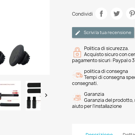
Condividi
Scrivi la tua recensione
Politica di sicurezza.
Acquisto sicuro con cer
pagamento sicuri: Paypal o 
politica di consegna
Tempi di consegna speci
consegnati.
Garanzia

Garanzia del prodotto, 
aiuto per l'installazione
Descrizione
Detta