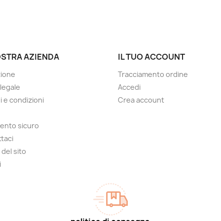
OSTRA AZIENDA
IL TUO ACCOUNT
zione
Tracciamento ordine
 legale
Accedi
i e condizioni
Crea account
ento sicuro
taci
del sito
i