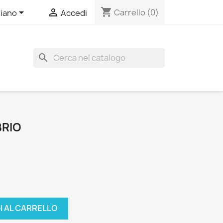
shopping_cart


Carrello
(0)
liano
Accedi
search
RIO
I AL CARRELLO