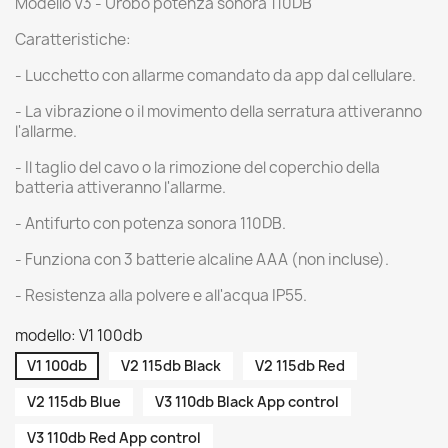
Modello V3 - Urobo potenza sonora 110DB
Caratteristiche:
- Lucchetto con allarme comandato da app dal cellulare.
- La vibrazione o il movimento della serratura attiveranno
l'allarme.
- Il taglio del cavo o la rimozione del coperchio della
batteria attiveranno l'allarme.
- Antifurto con potenza sonora 110DB.
- Funziona con 3 batterie alcaline AAA (non incluse).
- Resistenza alla polvere e all'acqua IP55.
modello: V1 100db
V1 100db
V2 115db Black
V2 115db Red
V2 115db Blue
V3 110db Black App control
V3 110db Red App control