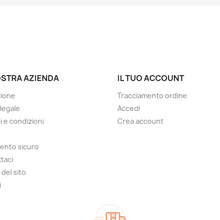
OSTRA AZIENDA
IL TUO ACCOUNT
zione
Tracciamento ordine
 legale
Accedi
i e condizioni
Crea account
ento sicuro
taci
del sito
i