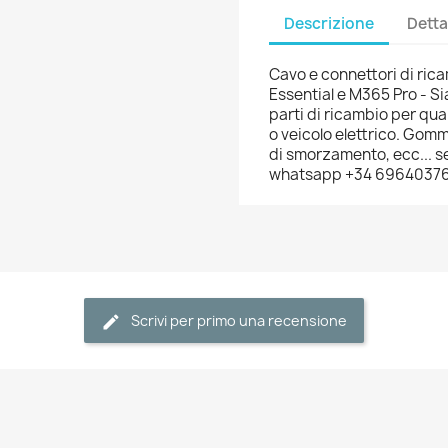
Descrizione
Detta
Cavo e connettori di ric
Essential e M365 Pro - Sia
parti di ricambio per qual
o veicolo elettrico. Gomm
di smorzamento, ecc... se
whatsapp +34 6964037
Scrivi per primo una recensione