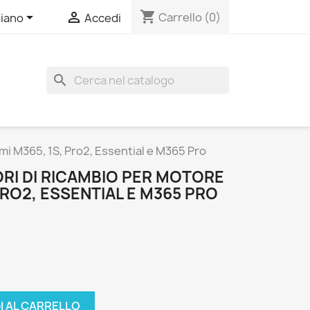
shopping_cart


Carrello
(0)
liano
Accedi
search
mi M365, 1S, Pro2, Essential e M365 Pro
RI DI RICAMBIO PER MOTORE
PRO2, ESSENTIAL E M365 PRO
I AL CARRELLO