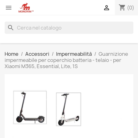
shopping_cart


(0)
search
Home
Accessori
Impermeabilità
Guarnizione
impermeabile per coperchio batteria - telaio - per
Xiaomi M365, Essential, Lite, 1S