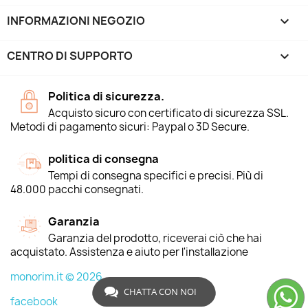
INFORMAZIONI NEGOZIO
keyboard_arrow_down
CENTRO DI SUPPORTO

Politica di sicurezza.
Acquisto sicuro con certificato di sicurezza SSL.
Metodi di pagamento sicuri: Paypal o 3D Secure.
politica di consegna
Tempi di consegna specifici e precisi. Più di
48.000 pacchi consegnati.
Garanzia
Garanzia del prodotto, riceverai ciò che hai
acquistato. Assistenza e aiuto per l'installazione
monorim.it © 2026
CHATTA CON NOI
facebook