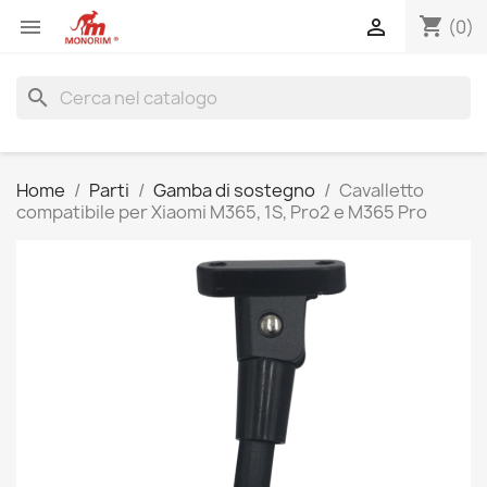
shopping_cart


(0)
search
Home
Parti
Gamba di sostegno
Cavalletto
compatibile per Xiaomi M365, 1S, Pro2 e M365 Pro