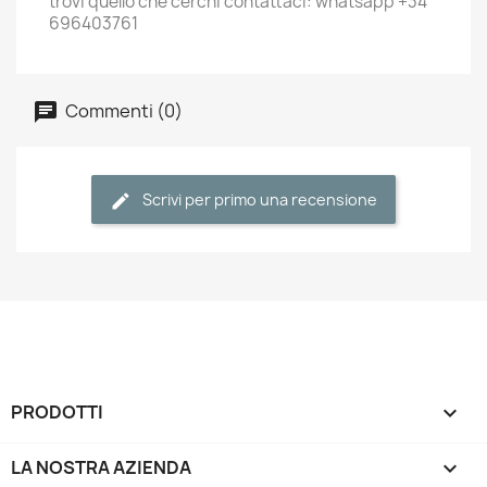
trovi quello che cerchi contattaci: whatsapp +34
696403761
Commenti (0)
Scrivi per primo una recensione
PRODOTTI

LA NOSTRA AZIENDA
