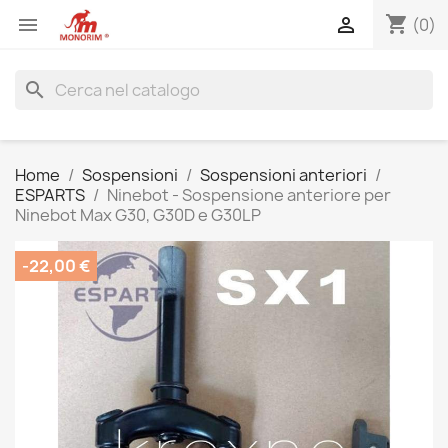
shopping_cart


(0)
search
Home
Sospensioni
Sospensioni anteriori
ESPARTS
Ninebot - Sospensione anteriore per
Ninebot Max G30, G30D e G30LP
-22,00 €