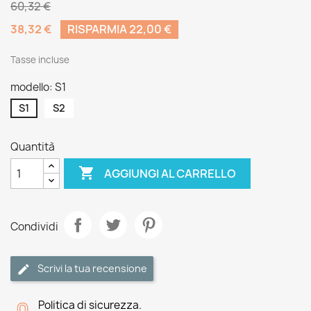
60,32 €
38,32 €
RISPARMIA 22,00 €
Tasse incluse
modello: S1
S1
S2
Quantità

AGGIUNGI AL CARRELLO
Condividi
Scrivi la tua recensione
Politica di sicurezza.