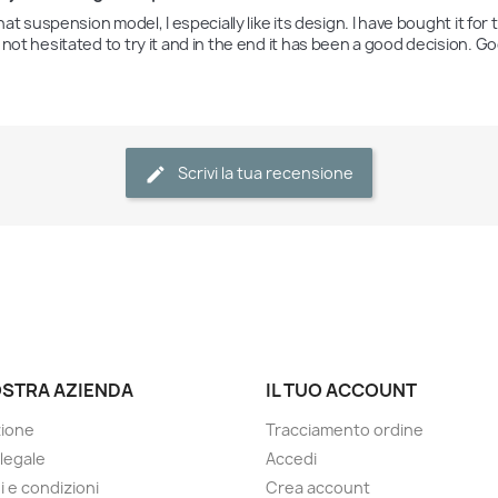
 that suspension model, I especially like its design. I have bought it for
 not hesitated to try it and in the end it has been a good decision. 
Scrivi la tua recensione
OSTRA AZIENDA
IL TUO ACCOUNT
zione
Tracciamento ordine
 legale
Accedi
i e condizioni
Crea account