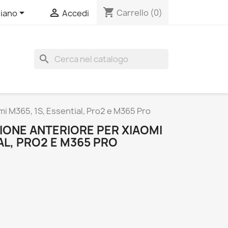
shopping_cart


Carrello
(0)
liano
Accedi
search
i M365, 1S, Essential, Pro2 e M365 Pro
IONE ANTERIORE PER XIAOMI
AL, PRO2 E M365 PRO