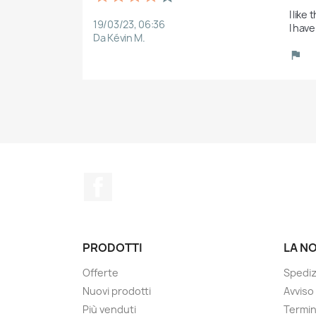
I like
19/03/23, 06:36
I have
Da Kévin M.
Facebook
PRODOTTI
LA N
Offerte
Spedi
Nuovi prodotti
Avviso
Più venduti
Termin