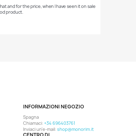
 that and for the price, when I have seen it on sale 
Good product.
INFORMAZIONI NEGOZIO
Spagna
Chiamaci:
+34 696403761
Inviaci un'e-mail:
shop@monorim.it
CENTRO DI