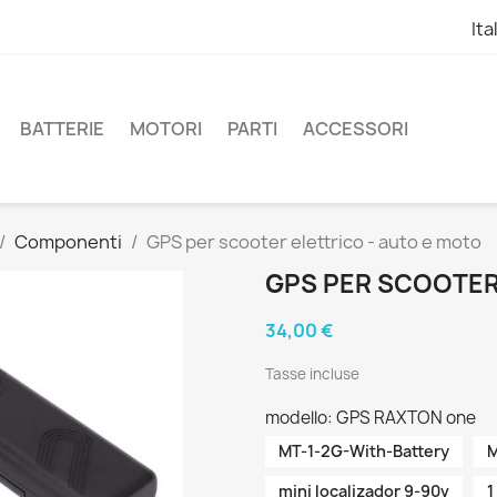
Ita
BATTERIE
MOTORI
PARTI
ACCESSORI
Componenti
GPS per scooter elettrico - auto e moto
GPS PER SCOOTER
34,00 €
Tasse incluse
modello: GPS RAXTON one
MT-1-2G-With-Battery
M
mini localizador 9-90v
1