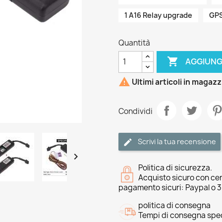
1 A16 Relay upgrade
GPS
Quantità

AGGIUNG

Ultimi articoli in magaz
Condividi
Scrivi la tua recensione

Politica di sicurezza.
Acquisto sicuro con cer
pagamento sicuri: Paypal o 
politica di consegna
Tempi di consegna speci