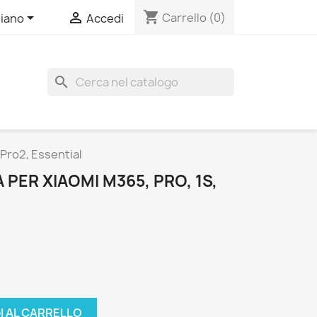
shopping_cart


Carrello
(0)
liano
Accedi
search
 Pro2, Essential
 PER XIAOMI M365, PRO, 1S,
I AL CARRELLO