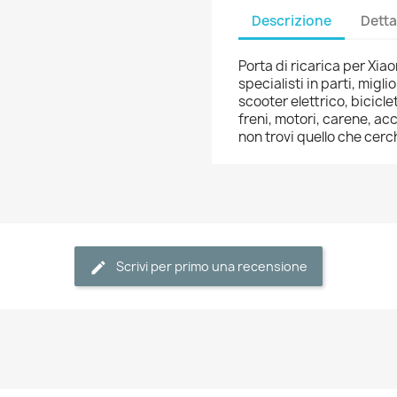
Descrizione
Detta
Porta di ricarica per Xia
specialisti in parti, migl
scooter elettrico, bicicle
freni, motori, carene, ac
non trovi quello che ce
Scrivi per primo una recensione