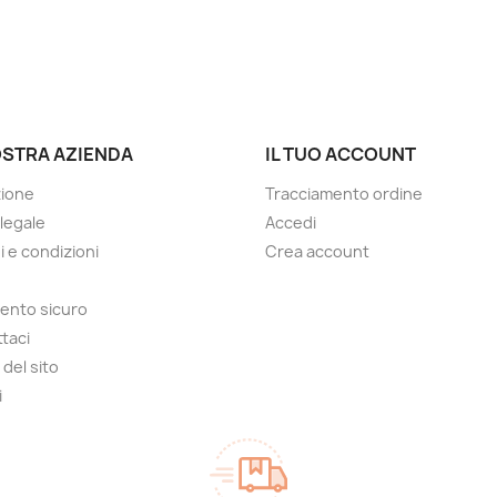
OSTRA AZIENDA
IL TUO ACCOUNT
zione
Tracciamento ordine
 legale
Accedi
i e condizioni
Crea account
ento sicuro
taci
del sito
i