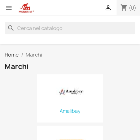
shopping_cart


(0)
search
Home
Marchi
Marchi
Amalibay