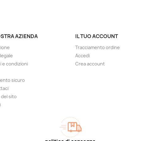
OSTRA AZIENDA
IL TUO ACCOUNT
zione
Tracciamento ordine
 legale
Accedi
i e condizioni
Crea account
ento sicuro
taci
del sito
i