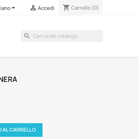
shopping_cart


Carrello
(0)
liano
Accedi
search
NERA
I AL CARRELLO