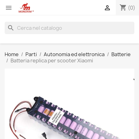
shopping_cart


(0)
search
Home
Parti
Autonomia ed elettronica
Batterie
Batteria replica per scooter Xiaomi