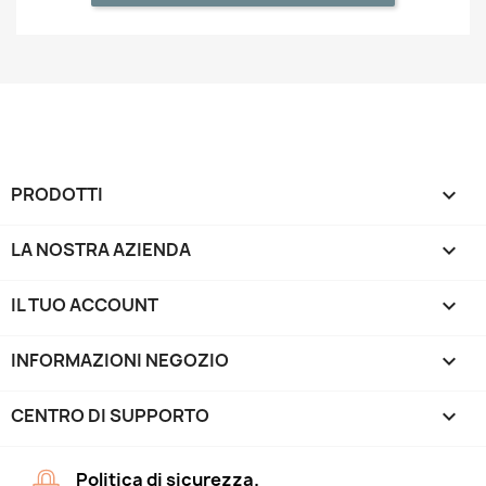
PRODOTTI

LA NOSTRA AZIENDA

IL TUO ACCOUNT

INFORMAZIONI NEGOZIO
keyboard_arrow_down
CENTRO DI SUPPORTO

Politica di sicurezza.