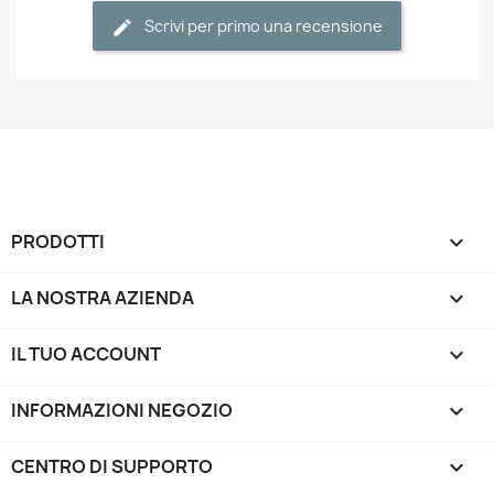
Scrivi per primo una recensione
PRODOTTI

LA NOSTRA AZIENDA

IL TUO ACCOUNT

INFORMAZIONI NEGOZIO
keyboard_arrow_down
CENTRO DI SUPPORTO
