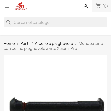
shopping_cart


(0)
search
Home
Parti
Albero e pieghevole
Monopattino
con perno pieghevole a vite Xiaomi Pro