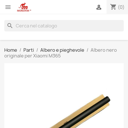
shopping_cart


(0)
search
Home
Parti
Albero e pieghevole
Albero nero
originale per Xiaomi M365