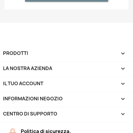
PRODOTTI

LA NOSTRA AZIENDA

IL TUO ACCOUNT

INFORMAZIONI NEGOZIO
keyboard_arrow_down
CENTRO DI SUPPORTO

Politica di sicurezza.