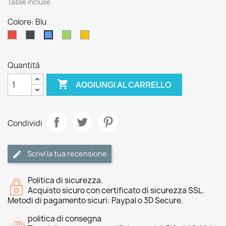
Tasse incluse
Colore: Blu
Rosso
Nero
Verde
Giallo
Blu
Quantità

AGGIUNGI AL CARRELLO
Condividi
Scrivi la tua recensione
Politica di sicurezza.
Acquisto sicuro con certificato di sicurezza SSL.
Metodi di pagamento sicuri: Paypal o 3D Secure.
politica di consegna