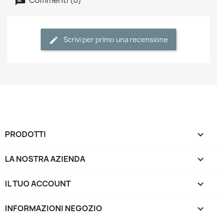
Scrivi per primo una recensione
PRODOTTI

LA NOSTRA AZIENDA

IL TUO ACCOUNT

INFORMAZIONI NEGOZIO
keyboard_arrow_down