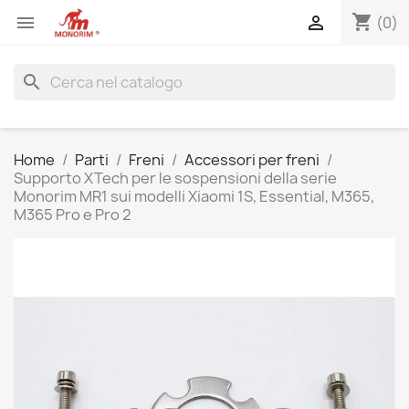
shopping_cart


(0)
search
Home
Parti
Freni
Accessori per freni
Supporto XTech per le sospensioni della serie
Monorim MR1 sui modelli Xiaomi 1S, Essential, M365,
M365 Pro e Pro 2