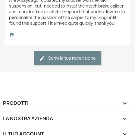
A few days ago I updated my scooter with the MR1 
suspension, but I needed to install the xtech brake caliper 
and I couldn't find a suitable support that would allow me to 
personalize the position of the caliper to my liking until I 
found this support!! It arrived quite quickly, thank you!
Scrivi la tua recensione
PRODOTTI

LA NOSTRA AZIENDA

IL TUO ACCOUNT
