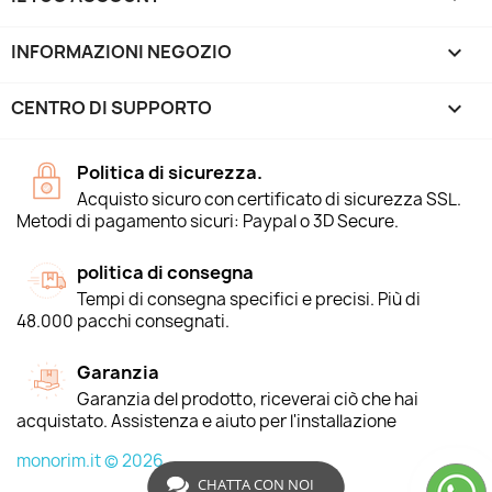
INFORMAZIONI NEGOZIO
keyboard_arrow_down
CENTRO DI SUPPORTO

Politica di sicurezza.
Acquisto sicuro con certificato di sicurezza SSL.
Metodi di pagamento sicuri: Paypal o 3D Secure.
politica di consegna
Tempi di consegna specifici e precisi. Più di
48.000 pacchi consegnati.
Garanzia
Garanzia del prodotto, riceverai ciò che hai
acquistato. Assistenza e aiuto per l'installazione
monorim.it © 2026
CHATTA CON NOI