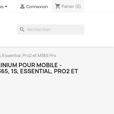
shopping_cart


Panier
(0)
is
Connexion
search
, Essential, Pro2 et M365 Pro
INIUM POUR MOBILE -
5, 1S, ESSENTIAL, PRO2 ET