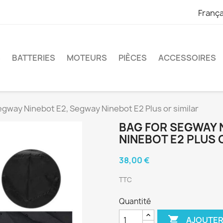
França
S
BATTERIES
MOTEURS
PIÈCES
ACCESSOIRES
egway Ninebot E2, Segway Ninebot E2 Plus or similar
BAG FOR SEGWAY 
NINEBOT E2 PLUS 
38,00 €
TTC
Quantité

AJOUTER