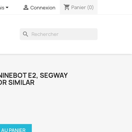
shopping_cart


Panier
(0)
is
Connexion
search
NINEBOT E2, SEGWAY
OR SIMILAR
 AU PANIER