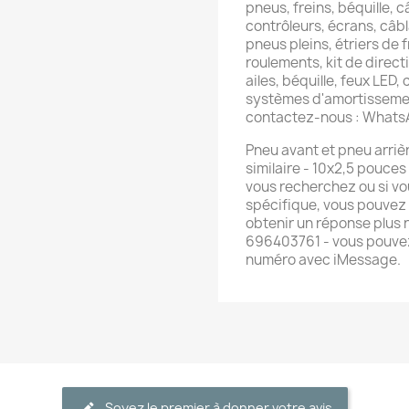
pneus, freins, béquille, c
contrôleurs, écrans, câb
pneus pleins, étriers de f
roulements, kit de directi
ailes, béquille, feux LED,
systèmes d'amortissemen
contactez-nous : What
Pneu avant et pneu arriè
similaire - 10x2,5 pouces
vous recherchez ou si vo
spécifique, vous pouvez
obtenir un réponse plus
696403761 - vous pouvez
numéro avec iMessage.
Soyez le premier à donner votre avis