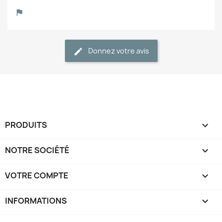
Donnez votre avis
PRODUITS

NOTRE SOCIÉTÉ

VOTRE COMPTE

INFORMATIONS
keyboard_arrow_down