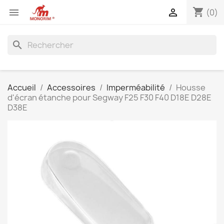
shopping_cart


(0)
search
Accueil
Accessoires
Imperméabilité
Housse
d'écran étanche pour Segway F25 F30 F40 D18E D28E
D38E