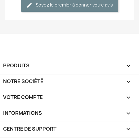
Soyez le premier à donner votre avis
PRODUITS

NOTRE SOCIÉTÉ

VOTRE COMPTE

INFORMATIONS
keyboard_arrow_down
CENTRE DE SUPPORT
