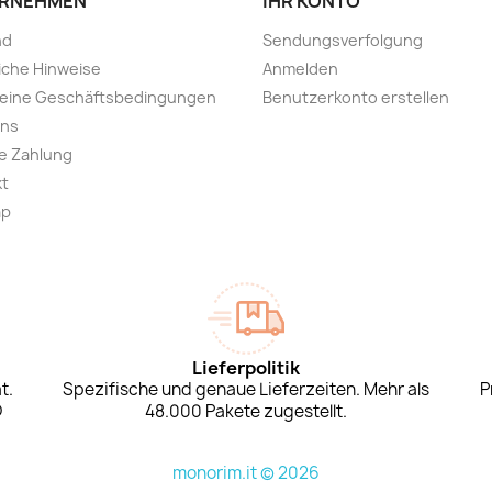
RNEHMEN
IHR KONTO
nd
Sendungsverfolgung
iche Hinweise
Anmelden
meine Geschäftsbedingungen
Benutzerkonto erstellen
uns
e Zahlung
kt
ap
Lieferpolitik
t.
Spezifische und genaue Lieferzeiten. Mehr als
P
D
48.000 Pakete zugestellt.
monorim.it © 2026