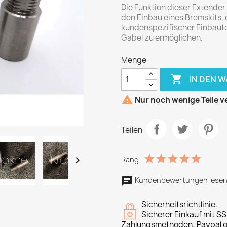
Die Funktion dieser Extender
den Einbau eines Bremskits, 
kundenspezifischer Einbaute
Gabel zu ermöglichen.
Menge

IN DEN 

Nur noch wenige Teile v
Teilen

Rang
Kundenbewertungen lesen
Sicherheitsrichtlinie.
Sicherer Einkauf mit SS
Zahlungsmethoden: Paypal o