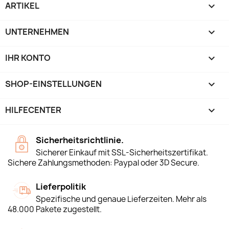
ARTIKEL

UNTERNEHMEN

IHR KONTO

SHOP-EINSTELLUNGEN
keyboard_arrow_down
HILFECENTER

Sicherheitsrichtlinie.
Sicherer Einkauf mit SSL-Sicherheitszertifikat.
Sichere Zahlungsmethoden: Paypal oder 3D Secure.
Lieferpolitik
Spezifische und genaue Lieferzeiten. Mehr als
48.000 Pakete zugestellt.