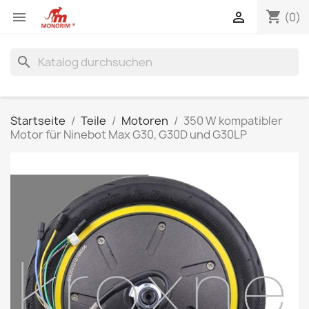
shopping_cart


(0)
search
Startseite
Teile
Motoren
350 W kompatibler
Motor für Ninebot Max G30, G30D und G30LP