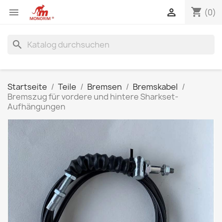
shopping_cart


(0)
search
Startseite
Teile
Bremsen
Bremskabel
Bremszug für vordere und hintere Sharkset-
Aufhängungen