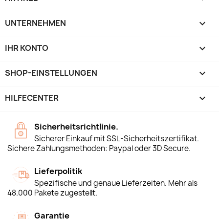
UNTERNEHMEN

IHR KONTO

SHOP-EINSTELLUNGEN
keyboard_arrow_down
HILFECENTER

Sicherheitsrichtlinie.
Sicherer Einkauf mit SSL-Sicherheitszertifikat.
Sichere Zahlungsmethoden: Paypal oder 3D Secure.
Lieferpolitik
Spezifische und genaue Lieferzeiten. Mehr als
48.000 Pakete zugestellt.
Garantie